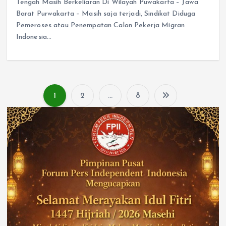
Tengah Masih Berkeliaran Di Wilayah Puwakarta – Jawa
Barat Purwakarta – Masih saja terjadi, Sindikat Diduga
Pemeroses atau Penempatan Calon Pekerja Migran
Indonesia…
1
2
…
8
P
a
g
i
n