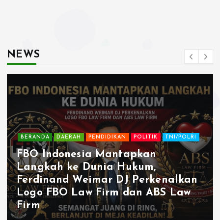
Langkah ke Dunia Hukum,
Ferdinand Weimar DJ Perkenalkan
Logo FBO Law Firm dan ABS Law
Firm
By
pengayomannusantaranews
Agustus 3, 2026
8 views
Copyright © 2026 Pengayoman Nusantara News | Powered by
Desert Themes