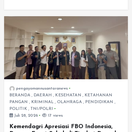
pengayomannusantaranews
BERANDA
,
DAERAH
,
KESEHATAN
,
KETAHANAN
PANGAN
,
KRIMINAL
,
OLAHRAGA
,
PENDIDIKAN
,
POLITIK
,
TNI/POLRI
Juli 28, 2026
17 views
Kemendagri Apresiasi FBO Indonesia,