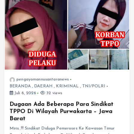
pengayomannusantaranews
BERANDA
,
DAERAH
,
KRIMINAL
,
TNI/POLRI
Juli 6, 2026
32 views
Dugaan Ada Beberapa Para Sindikat
TPPO Di Wilayah Purwakarta – Jawa
Barat
Miris..!!! Sindikat Diduga Pemeroses Ke Kawasan Timur