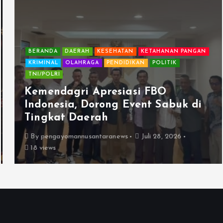
BERANDA
DAERAH
KESEHATAN
KETAHANAN PANGAN
KRIMINAL
OLAHRAGA
PENDIDIKAN
POLITIK
TNI/POLRI
Kemendagri Apresiasi FBO
Indonesia, Dorong Event Sabuk di
Tingkat Daerah
By
pengayomannusantaranews
Juli 28, 2026
18 views