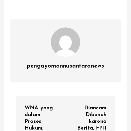
pengayomannusantaranews
N
WNA yang
Diancam
a
dalam
Dibunuh
Proses
karena
Hukum,
Berita, FPII