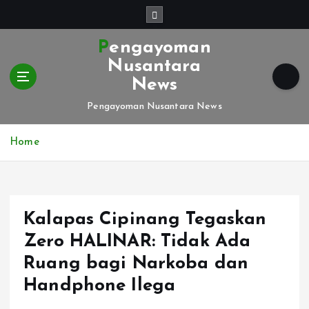
S
k
i
Pengayoman
p
Nusantara
t
News
o
c
Pengayoman Nusantara News
o
n
Home
t
e
n
t
Kalapas Cipinang Tegaskan
Zero HALINAR: Tidak Ada
Ruang bagi Narkoba dan
Handphone Ilega