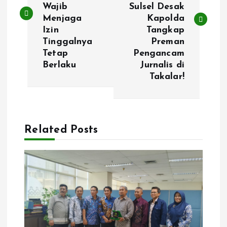
v
Wajib
Sulsel Desak
Menjaga
Kapolda
i
Izin
Tangkap
Tinggalnya
Preman
g
Tetap
Pengancam
Berlaku
Jurnalis di
a
Takalar!
s
i
Related Posts
p
o
s