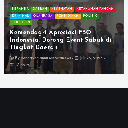
BERANDA
DAERAH
KESEHATAN
KETAHANAN PANGAN
KRIMINAL
OLAHRAGA
PENDIDIKAN
POLITIK
TNI/POLRI
Kemendagri Apresiasi FBO
Indonesia, Dorong Event Sabuk di
Tingkat Daerah
By
pengayomannusantaranews
Juli 28, 2026
17 views