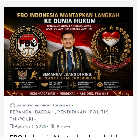
pengayomannusantaranews
BERANDA
,
DAERAH
,
PENDIDIKAN
,
POLITIK
,
TNI/POLRI
Agustus 3, 2026
9 views