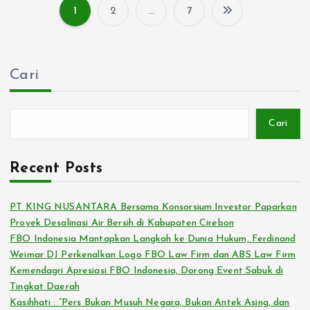
1
2
…
7
P
a
Cari
g
i
Cari
n
Recent Posts
a
PT KING NUSANTARA Bersama Konsorsium Investor Paparkan
s
Proyek Desalinasi Air Bersih di Kabupaten Cirebon
FBO Indonesia Mantapkan Langkah ke Dunia Hukum, Ferdinand
Weimar DJ Perkenalkan Logo FBO Law Firm dan ABS Law Firm
i
Kemendagri Apresiasi FBO Indonesia, Dorong Event Sabuk di
Tingkat Daerah
p
Kasihhati : “Pers Bukan Musuh Negara, Bukan Antek Asing, dan