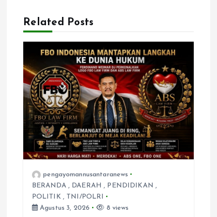
p
Related Posts
o
s
pengayomannusantaranews
BERANDA
,
DAERAH
,
PENDIDIKAN
,
POLITIK
,
TNI/POLRI
Agustus 3, 2026
8 views