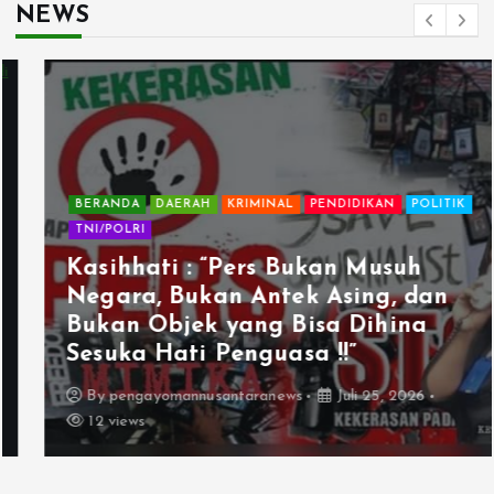
NEWS
BERANDA
DAERAH
KRIMINAL
PENDIDIKAN
POLITIK
TNI/POLRI
Kasihhati : “Pers Bukan Musuh
Negara, Bukan Antek Asing, dan
Bukan Objek yang Bisa Dihina
Sesuka Hati Penguasa !!”
By
pengayomannusantaranews
Juli 25, 2026
12 views