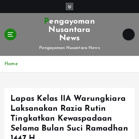
S
k
i
Pengayoman
p
Nusantara
t
News
o
c
Pengayoman Nusantara News
o
n
Home
t
e
n
t
Lapas Kelas IIA Warungkiara
Laksanakan Razia Rutin
Tingkatkan Kewaspadaan
Selama Bulan Suci Ramadhan
1447 H