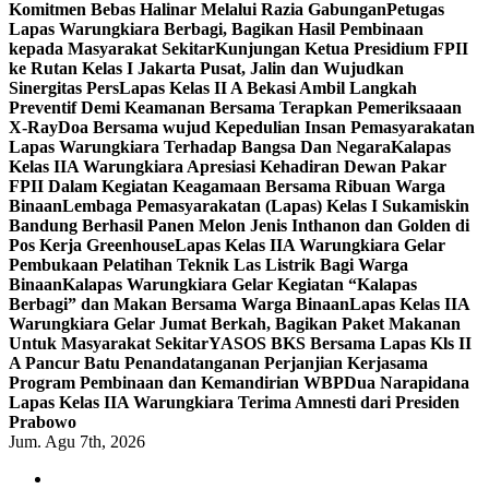
Komitmen Bebas Halinar Melalui Razia Gabungan
Petugas
Lapas Warungkiara Berbagi, Bagikan Hasil Pembinaan
kepada Masyarakat Sekitar
Kunjungan Ketua Presidium FPII
ke Rutan Kelas I Jakarta Pusat, Jalin dan Wujudkan
Sinergitas Pers
Lapas Kelas II A Bekasi Ambil Langkah
Preventif Demi Keamanan Bersama Terapkan Pemeriksaaan
X-Ray
Doa Bersama wujud Kepedulian Insan Pemasyarakatan
Lapas Warungkiara Terhadap Bangsa Dan Negara
Kalapas
Kelas IIA Warungkiara Apresiasi Kehadiran Dewan Pakar
FPII Dalam Kegiatan Keagamaan Bersama Ribuan Warga
Binaan
Lembaga Pemasyarakatan (Lapas) Kelas I Sukamiskin
Bandung Berhasil Panen Melon Jenis Inthanon dan Golden di
Pos Kerja Greenhouse
Lapas Kelas IIA Warungkiara Gelar
Pembukaan Pelatihan Teknik Las Listrik Bagi Warga
Binaan
Kalapas Warungkiara Gelar Kegiatan “Kalapas
Berbagi” dan Makan Bersama Warga Binaan
Lapas Kelas IIA
Warungkiara Gelar Jumat Berkah, Bagikan Paket Makanan
Untuk Masyarakat Sekitar
YASOS BKS Bersama Lapas Kls II
A Pancur Batu Penandatanganan Perjanjian Kerjasama
Program Pembinaan dan Kemandirian WBP
Dua Narapidana
Lapas Kelas IIA Warungkiara Terima Amnesti dari Presiden
Prabowo
Jum. Agu 7th, 2026