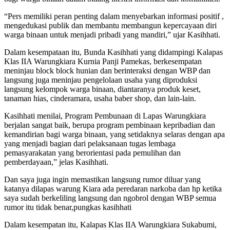
“Pers memiliki peran penting dalam menyebarkan informasi positif ,
mengedukasi publik dan membantu membangun kepercayaan diri
warga binaan untuk menjadi pribadi yang mandiri,” ujar Kasihhati.
Dalam kesempataan itu, Bunda Kasihhati yang didampingi Kalapas
Klas IIA Warungkiara Kurnia Panji Pamekas, berkesempatan
meninjau block block hunian dan berinteraksi dengan WBP dan
langsung juga meninjau pengelolaan usaha yang diproduksi
langsung kelompok warga binaan, diantaranya produk keset,
tanaman hias, cinderamara, usaha baber shop, dan lain-lain.
Kasihhati menilai, Program Pembunaan di Lapas Warungkiara
berjalan sangat baik, berupa program pembinaan kepribadian dan
kemandirian bagi warga binaan, yang setidaknya selaras dengan apa
yang menjadi bagian dari pelaksanaan tugas lembaga
pemasyarakatan yang berorientasi pada pemulihan dan
pemberdayaan,” jelas Kasihhati.
Dan saya juga ingin memastikan langsung rumor diluar yang
katanya dilapas warung Kiara ada peredaran narkoba dan hp ketika
saya sudah berkeliling langsung dan ngobrol dengan WBP semua
rumor itu tidak benar,pungkas kasihhati
Dalam kesempatan itu, Kalapas Klas IIA Warungkiara Sukabumi,