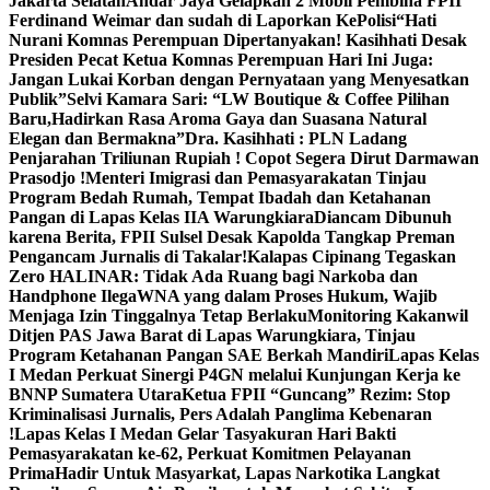
Jakarta SelatanAndar Jaya Gelapkan 2 Mobil Pembina FPII
Ferdinand Weimar dan sudah di Laporkan KePolisi
“Hati
Nurani Komnas Perempuan Dipertanyakan! Kasihhati Desak
Presiden Pecat Ketua Komnas Perempuan Hari Ini Juga:
Jangan Lukai Korban dengan Pernyataan yang Menyesatkan
Publik”
Selvi Kamara Sari: “LW Boutique & Coffee Pilihan
Baru,Hadirkan Rasa Aroma Gaya dan Suasana Natural
Elegan dan Bermakna”
Dra. Kasihhati : PLN Ladang
Penjarahan Triliunan Rupiah ! Copot Segera Dirut Darmawan
Prasodjo !
Menteri Imigrasi dan Pemasyarakatan Tinjau
Program Bedah Rumah, Tempat Ibadah dan Ketahanan
Pangan di Lapas Kelas IIA Warungkiara
Diancam Dibunuh
karena Berita, FPII Sulsel Desak Kapolda Tangkap Preman
Pengancam Jurnalis di Takalar!
Kalapas Cipinang Tegaskan
Zero HALINAR: Tidak Ada Ruang bagi Narkoba dan
Handphone Ilega
WNA yang dalam Proses Hukum, Wajib
Menjaga Izin Tinggalnya Tetap Berlaku
Monitoring Kakanwil
Ditjen PAS Jawa Barat di Lapas Warungkiara, Tinjau
Program Ketahanan Pangan SAE Berkah Mandiri
Lapas Kelas
I Medan Perkuat Sinergi P4GN melalui Kunjungan Kerja ke
BNNP Sumatera Utara
Ketua FPII “Guncang” Rezim: Stop
Kriminalisasi Jurnalis, Pers Adalah Panglima Kebenaran
!
Lapas Kelas I Medan Gelar Tasyakuran Hari Bakti
Pemasyarakatan ke-62, Perkuat Komitmen Pelayanan
Prima
Hadir Untuk Masyarkat, Lapas Narkotika Langkat