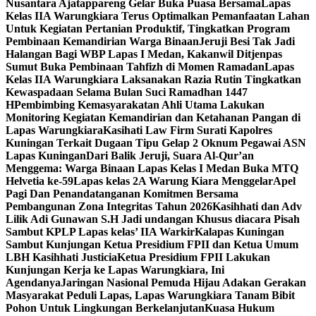
Nusantara Ajatappareng Gelar Buka Puasa Bersama
Lapas
Kelas IIA Warungkiara Terus Optimalkan Pemanfaatan Lahan
Untuk Kegiatan Pertanian Produktif, Tingkatkan Program
Pembinaan Kemandirian Warga Binaan
Jeruji Besi Tak Jadi
Halangan Bagi WBP Lapas I Medan, Kakanwil Ditjenpas
Sumut Buka Pembinaan Tahfizh di Momen Ramadan
Lapas
Kelas IIA Warungkiara Laksanakan Razia Rutin Tingkatkan
Kewaspadaan Selama Bulan Suci Ramadhan 1447
H
Pembimbing Kemasyarakatan Ahli Utama Lakukan
Monitoring Kegiatan Kemandirian dan Ketahanan Pangan di
Lapas Warungkiara
Kasihati Law Firm Surati Kapolres
Kuningan Terkait Dugaan Tipu Gelap 2 Oknum Pegawai ASN
Lapas Kuningan
Dari Balik Jeruji, Suara Al-Qur’an
Menggema: Warga Binaan Lapas Kelas I Medan Buka MTQ
Helvetia ke-59
Lapas kelas 2A Warung Kiara MenggelarApel
Pagi Dan Penandatanganan Komitmen Bersama
Pembangunan Zona Integritas Tahun 2026
Kasihhati dan Adv
Lilik Adi Gunawan S.H Jadi undangan Khusus diacara Pisah
Sambut KPLP Lapas kelas’ IIA Warkir
Kalapas Kuningan
Sambut Kunjungan Ketua Presidium FPII dan Ketua Umum
LBH Kasihhati Justicia
Ketua Presidium FPII Lakukan
Kunjungan Kerja ke Lapas Warungkiara, Ini
Agendanya
Jaringan Nasional Pemuda Hijau Adakan Gerakan
Masyarakat Peduli Lapas, Lapas Warungkiara Tanam Bibit
Pohon Untuk Lingkungan Berkelanjutan
Kuasa Hukum