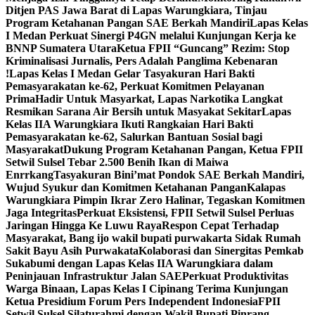
Ditjen PAS Jawa Barat di Lapas Warungkiara, Tinjau
Program Ketahanan Pangan SAE Berkah Mandiri
Lapas Kelas
I Medan Perkuat Sinergi P4GN melalui Kunjungan Kerja ke
BNNP Sumatera Utara
Ketua FPII “Guncang” Rezim: Stop
Kriminalisasi Jurnalis, Pers Adalah Panglima Kebenaran
!
Lapas Kelas I Medan Gelar Tasyakuran Hari Bakti
Pemasyarakatan ke-62, Perkuat Komitmen Pelayanan
Prima
Hadir Untuk Masyarkat, Lapas Narkotika Langkat
Resmikan Sarana Air Bersih untuk Masyakat Sekitar
Lapas
Kelas IIA Warungkiara Ikuti Rangkaian Hari Bakti
Pemasyarakatan ke-62, Salurkan Bantuan Sosial bagi
Masyarakat
Dukung Program Ketahanan Pangan, Ketua FPII
Setwil Sulsel Tebar 2.500 Benih Ikan di Maiwa
Enrrkang
Tasyakuran Bini’mat Pondok SAE Berkah Mandiri,
Wujud Syukur dan Komitmen Ketahanan Pangan
Kalapas
Warungkiara Pimpin Ikrar Zero Halinar, Tegaskan Komitmen
Jaga Integritas
Perkuat Eksistensi, FPII Setwil Sulsel Perluas
Jaringan Hingga Ke Luwu Raya
Respon Cepat Terhadap
Masyarakat, Bang ijo wakil bupati purwakarta Sidak Rumah
Sakit Bayu Asih Purwakata
Kolaborasi dan Sinergitas Pemkab
Sukabumi dengan Lapas Kelas IIA Warungkiara dalam
Peninjauan Infrastruktur Jalan SAE
Perkuat Produktivitas
Warga Binaan, Lapas Kelas I Cipinang Terima Kunjungan
Ketua Presidium Forum Pers Independent Indonesia
FPII
Setwil Sulsel Silaturahmi dengan Wakil Bupati Pinrang,