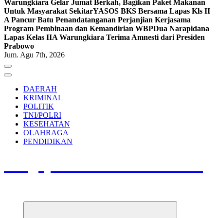
Warungkiara Gelar Jumat Berkah, Bagikan Paket Makanan
Untuk Masyarakat Sekitar
YASOS BKS Bersama Lapas Kls II
A Pancur Batu Penandatanganan Perjanjian Kerjasama
Program Pembinaan dan Kemandirian WBP
Dua Narapidana
Lapas Kelas IIA Warungkiara Terima Amnesti dari Presiden
Prabowo
Jum. Agu 7th, 2026
DAERAH
KRIMINAL
POLITIK
TNI/POLRI
KESEHATAN
OLAHRAGA
PENDIDIKAN
Pengayoman Nusantara News
Pengayoman Nusantara News