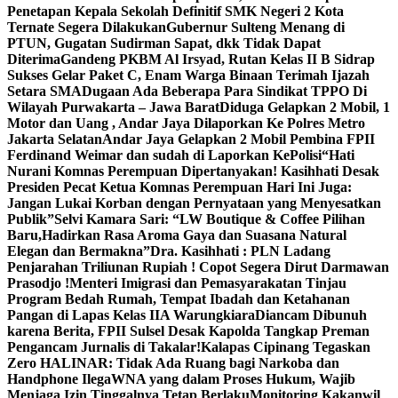
Penetapan Kepala Sekolah Definitif SMK Negeri 2 Kota
Ternate Segera Dilakukan
Gubernur Sulteng Menang di
PTUN, Gugatan Sudirman Sapat, dkk Tidak Dapat
Diterima
Gandeng PKBM Al Irsyad, Rutan Kelas II B Sidrap
Sukses Gelar Paket C, Enam Warga Binaan Terimah Ijazah
Setara SMA
Dugaan Ada Beberapa Para Sindikat TPPO Di
Wilayah Purwakarta – Jawa Barat
Diduga Gelapkan 2 Mobil, 1
Motor dan Uang , Andar Jaya Dilaporkan Ke Polres Metro
Jakarta SelatanAndar Jaya Gelapkan 2 Mobil Pembina FPII
Ferdinand Weimar dan sudah di Laporkan KePolisi
“Hati
Nurani Komnas Perempuan Dipertanyakan! Kasihhati Desak
Presiden Pecat Ketua Komnas Perempuan Hari Ini Juga:
Jangan Lukai Korban dengan Pernyataan yang Menyesatkan
Publik”
Selvi Kamara Sari: “LW Boutique & Coffee Pilihan
Baru,Hadirkan Rasa Aroma Gaya dan Suasana Natural
Elegan dan Bermakna”
Dra. Kasihhati : PLN Ladang
Penjarahan Triliunan Rupiah ! Copot Segera Dirut Darmawan
Prasodjo !
Menteri Imigrasi dan Pemasyarakatan Tinjau
Program Bedah Rumah, Tempat Ibadah dan Ketahanan
Pangan di Lapas Kelas IIA Warungkiara
Diancam Dibunuh
karena Berita, FPII Sulsel Desak Kapolda Tangkap Preman
Pengancam Jurnalis di Takalar!
Kalapas Cipinang Tegaskan
Zero HALINAR: Tidak Ada Ruang bagi Narkoba dan
Handphone Ilega
WNA yang dalam Proses Hukum, Wajib
Menjaga Izin Tinggalnya Tetap Berlaku
Monitoring Kakanwil