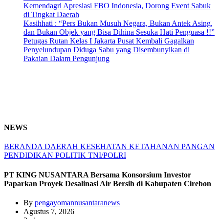
Kemendagri Apresiasi FBO Indonesia, Dorong Event Sabuk
di Tingkat Daerah
Kasihhati : “Pers Bukan Musuh Negara, Bukan Antek Asing,
dan Bukan Objek yang Bisa Dihina Sesuka Hati Penguasa !!”
Petugas Rutan Kelas I Jakarta Pusat Kembali Gagalkan
Penyelundupan Diduga Sabu yang Disembunyikan di
Pakaian Dalam Pengunjung
NEWS
BERANDA
DAERAH
KESEHATAN
KETAHANAN PANGAN
PENDIDIKAN
POLITIK
TNI/POLRI
PT KING NUSANTARA Bersama Konsorsium Investor
Paparkan Proyek Desalinasi Air Bersih di Kabupaten Cirebon
By
pengayomannusantaranews
Agustus 7, 2026