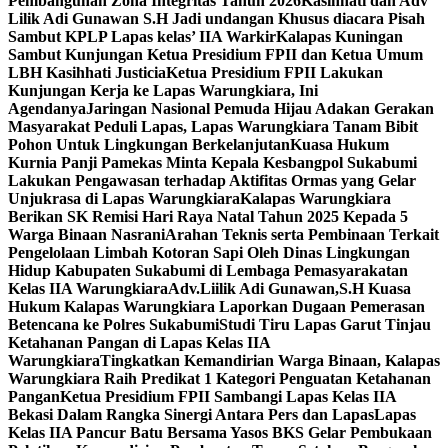
Pembangunan Zona Integritas Tahun 2026
Kasihhati dan Adv
Lilik Adi Gunawan S.H Jadi undangan Khusus diacara Pisah
Sambut KPLP Lapas kelas’ IIA Warkir
Kalapas Kuningan
Sambut Kunjungan Ketua Presidium FPII dan Ketua Umum
LBH Kasihhati Justicia
Ketua Presidium FPII Lakukan
Kunjungan Kerja ke Lapas Warungkiara, Ini
Agendanya
Jaringan Nasional Pemuda Hijau Adakan Gerakan
Masyarakat Peduli Lapas, Lapas Warungkiara Tanam Bibit
Pohon Untuk Lingkungan Berkelanjutan
Kuasa Hukum
Kurnia Panji Pamekas Minta Kepala Kesbangpol Sukabumi
Lakukan Pengawasan terhadap Aktifitas Ormas yang Gelar
Unjukrasa di Lapas Warungkiara
Kalapas Warungkiara
Berikan SK Remisi Hari Raya Natal Tahun 2025 Kepada 5
Warga Binaan Nasrani
Arahan Teknis serta Pembinaan Terkait
Pengelolaan Limbah Kotoran Sapi Oleh Dinas Lingkungan
Hidup Kabupaten Sukabumi di Lembaga Pemasyarakatan
Kelas IIA Warungkiara
Adv.Liilik Adi Gunawan,S.H Kuasa
Hukum Kalapas Warungkiara Laporkan Dugaan Pemerasan
Betencana ke Polres Sukabumi
Studi Tiru Lapas Garut Tinjau
Ketahanan Pangan di Lapas Kelas IIA
Warungkiara
Tingkatkan Kemandirian Warga Binaan, Kalapas
Warungkiara Raih Predikat 1 Kategori Penguatan Ketahanan
Pangan
Ketua Presidium FPII Sambangi Lapas Kelas IIA
Bekasi Dalam Rangka Sinergi Antara Pers dan Lapas
Lapas
Kelas IIA Pancur Batu Bersama Yasos BKS Gelar Pembukaan