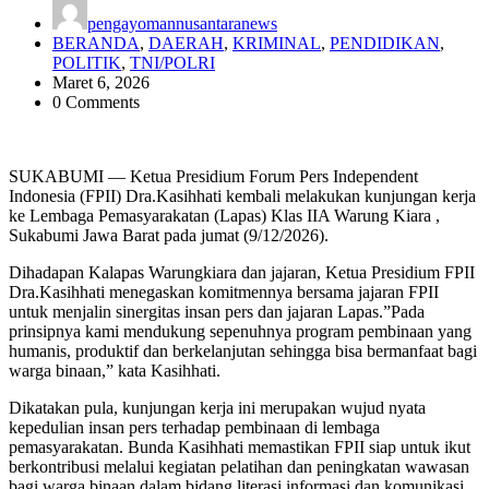
pengayomannusantaranews
BERANDA
,
DAERAH
,
KRIMINAL
,
PENDIDIKAN
,
POLITIK
,
TNI/POLRI
Maret 6, 2026
0 Comments
SUKABUMI — Ketua Presidium Forum Pers Independent
Indonesia (FPII) Dra.Kasihhati kembali melakukan kunjungan kerja
ke Lembaga Pemasyarakatan (Lapas) Klas IIA Warung Kiara ,
Sukabumi Jawa Barat pada jumat (9/12/2026).
Dihadapan Kalapas Warungkiara dan jajaran, Ketua Presidium FPII
Dra.Kasihhati menegaskan komitmennya bersama jajaran FPII
untuk menjalin sinergitas insan pers dan jajaran Lapas.”Pada
prinsipnya kami mendukung sepenuhnya program pembinaan yang
humanis, produktif dan berkelanjutan sehingga bisa bermanfaat bagi
warga binaan,” kata Kasihhati.
Dikatakan pula, kunjungan kerja ini merupakan wujud nyata
kepedulian insan pers terhadap pembinaan di lembaga
pemasyarakatan. Bunda Kasihhati memastikan FPII siap untuk ikut
berkontribusi melalui kegiatan pelatihan dan peningkatan wawasan
bagi warga binaan dalam bidang literasi informasi dan komunikasi.