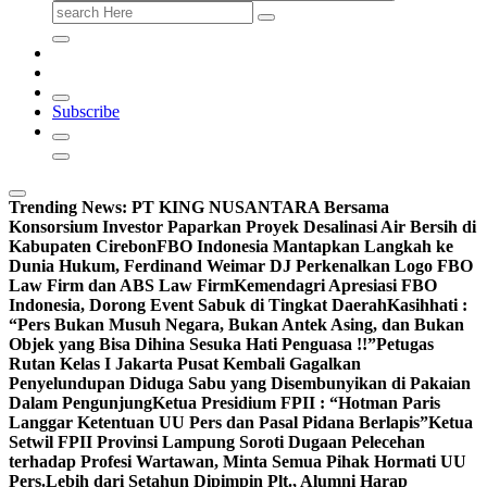
Search
for:
Subscribe
Trending News:
PT KING NUSANTARA Bersama
Konsorsium Investor Paparkan Proyek Desalinasi Air Bersih di
Kabupaten Cirebon
FBO Indonesia Mantapkan Langkah ke
Dunia Hukum, Ferdinand Weimar DJ Perkenalkan Logo FBO
Law Firm dan ABS Law Firm
Kemendagri Apresiasi FBO
Indonesia, Dorong Event Sabuk di Tingkat Daerah
Kasihhati :
“Pers Bukan Musuh Negara, Bukan Antek Asing, dan Bukan
Objek yang Bisa Dihina Sesuka Hati Penguasa !!”
Petugas
Rutan Kelas I Jakarta Pusat Kembali Gagalkan
Penyelundupan Diduga Sabu yang Disembunyikan di Pakaian
Dalam Pengunjung
Ketua Presidium FPII : “Hotman Paris
Langgar Ketentuan UU Pers dan Pasal Pidana Berlapis”
Ketua
Setwil FPII Provinsi Lampung Soroti Dugaan Pelecehan
terhadap Profesi Wartawan, Minta Semua Pihak Hormati UU
Pers.
Lebih dari Setahun Dipimpin Plt., Alumni Harap