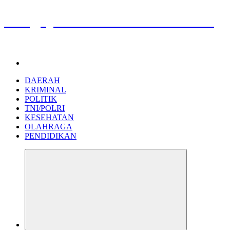
Pengayoman Nusantara News
Pengayoman Nusantara News
DAERAH
KRIMINAL
POLITIK
TNI/POLRI
KESEHATAN
OLAHRAGA
PENDIDIKAN