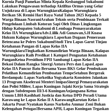
Kurnia Panji Pamekas Minta Kepala Kesbangpol Sukabumi
Lakukan Pengawasan terhadap Aktifitas Ormas yang Gelar
Unjukrasa di Lapas Warungkiara
Kalapas Warungkiara
Berikan SK Remisi Hari Raya Natal Tahun 2025 Kepada 5
Warga Binaan Nasrani
Arahan Teknis serta Pembinaan Terkait
Pengelolaan Limbah Kotoran Sapi Oleh Dinas Lingkungan
Hidup Kabupaten Sukabumi di Lembaga Pemasyarakatan
Kelas IIA Warungkiara
Adv.Liilik Adi Gunawan,S.H Kuasa
Hukum Kalapas Warungkiara Laporkan Dugaan Pemerasan
Betencana ke Polres Sukabumi
Studi Tiru Lapas Garut Tinjau
Ketahanan Pangan di Lapas Kelas IIA
Warungkiara
Tingkatkan Kemandirian Warga Binaan, Kalapas
Warungkiara Raih Predikat 1 Kategori Penguatan Ketahanan
Pangan
Ketua Presidium FPII Sambangi Lapas Kelas IIA
Bekasi Dalam Rangka Sinergi Antara Pers dan Lapas
Lapas
Kelas IIA Pancur Batu Bersama Yasos BKS Gelar Pembukaan
Pelatihan Kemandirian Pembuatan Tempe
Setahun Bergerak
Berdampak: Lapas Narkotika Yogyakarta Konsisten Jalankan
13 Program Akselerasi Menteri Imipas
Sinergi Pemasyarakatan
dan Polisi Militer, Lapas Kuningan Jajaki Kerja Sama Strategis
dengan Subdenpom III/3-6 Kuningan
Anjangsana Ketua
Umum LBH-Kasihhati Justicia dan Ketua DPD Peradi Utama
Karawang ke Lapas Kelas II A Karawang
Karutan Kelas I
Jakarta Pusat Nyatakan Kasus Narkoba Ammar Zoni Bukan
Kelengahan Petugas!
Bersama APH, Lapas Kuningan Tegaskan