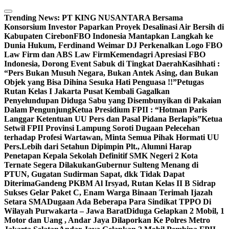
Skip
to
Trending News:
PT KING NUSANTARA Bersama
content
Konsorsium Investor Paparkan Proyek Desalinasi Air Bersih di
Kabupaten Cirebon
FBO Indonesia Mantapkan Langkah ke
Dunia Hukum, Ferdinand Weimar DJ Perkenalkan Logo FBO
Law Firm dan ABS Law Firm
Kemendagri Apresiasi FBO
Indonesia, Dorong Event Sabuk di Tingkat Daerah
Kasihhati :
“Pers Bukan Musuh Negara, Bukan Antek Asing, dan Bukan
Objek yang Bisa Dihina Sesuka Hati Penguasa !!”
Petugas
Rutan Kelas I Jakarta Pusat Kembali Gagalkan
Penyelundupan Diduga Sabu yang Disembunyikan di Pakaian
Dalam Pengunjung
Ketua Presidium FPII : “Hotman Paris
Langgar Ketentuan UU Pers dan Pasal Pidana Berlapis”
Ketua
Setwil FPII Provinsi Lampung Soroti Dugaan Pelecehan
terhadap Profesi Wartawan, Minta Semua Pihak Hormati UU
Pers.
Lebih dari Setahun Dipimpin Plt., Alumni Harap
Penetapan Kepala Sekolah Definitif SMK Negeri 2 Kota
Ternate Segera Dilakukan
Gubernur Sulteng Menang di
PTUN, Gugatan Sudirman Sapat, dkk Tidak Dapat
Diterima
Gandeng PKBM Al Irsyad, Rutan Kelas II B Sidrap
Sukses Gelar Paket C, Enam Warga Binaan Terimah Ijazah
Setara SMA
Dugaan Ada Beberapa Para Sindikat TPPO Di
Wilayah Purwakarta – Jawa Barat
Diduga Gelapkan 2 Mobil, 1
Motor dan Uang , Andar Jaya Dilaporkan Ke Polres Metro