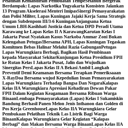
Pelatihan Kemandirian Pembuatan Tempe
Setahun Bergerak
Berdampak: Lapas Narkotika Yogyakarta Konsisten Jalankan
13 Program Akselerasi Menteri Imipas
Sinergi Pemasyarakatan
dan Polisi Militer, Lapas Kuningan Jajaki Kerja Sama Strategis
dengan Subdenpom III/3-6 Kuningan
Anjangsana Ketua
Umum LBH-Kasihhati Justicia dan Ketua DPD Peradi Utama
Karawang ke Lapas Kelas II A Karawang
Karutan Kelas I
Jakarta Pusat Nyatakan Kasus Narkoba Ammar Zoni Bukan
Kelengahan Petugas!
Bersama APH, Lapas Kuningan Tegaskan
Komitmen Bebas Halinar Melalui Razia Gabungan
Petugas
Lapas Warungkiara Berbagi, Bagikan Hasil Pembinaan
kepada Masyarakat Sekitar
Kunjungan Ketua Presidium FPII
ke Rutan Kelas I Jakarta Pusat, Jalin dan Wujudkan
Sinergitas Pers
Lapas Kelas II A Bekasi Ambil Langkah
Preventif Demi Keamanan Bersama Terapkan Pemeriksaaan
X-Ray
Doa Bersama wujud Kepedulian Insan Pemasyarakatan
Lapas Warungkiara Terhadap Bangsa Dan Negara
Kalapas
Kelas IIA Warungkiara Apresiasi Kehadiran Dewan Pakar
FPII Dalam Kegiatan Keagamaan Bersama Ribuan Warga
Binaan
Lembaga Pemasyarakatan (Lapas) Kelas I Sukamiskin
Bandung Berhasil Panen Melon Jenis Inthanon dan Golden di
Pos Kerja Greenhouse
Lapas Kelas IIA Warungkiara Gelar
Pembukaan Pelatihan Teknik Las Listrik Bagi Warga
Binaan
Kalapas Warungkiara Gelar Kegiatan “Kalapas
Berbagi” dan Makan Bersama Warga Binaan
Lapas Kelas IIA