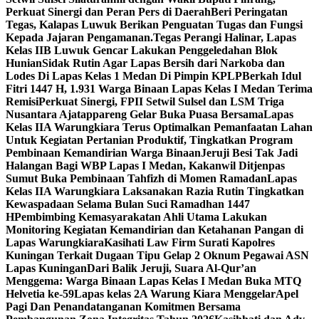
Perkuat Sinergi dan Peran Pers di Daerah
Beri Peringatan
Tegas, Kalapas Luwuk Berikan Penguatan Tugas dan Fungsi
Kepada Jajaran Pengamanan.
Tegas Perangi Halinar, Lapas
Kelas IIB Luwuk Gencar Lakukan Penggeledahan Blok
Hunian
Sidak Rutin Agar Lapas Bersih dari Narkoba dan
Lodes Di Lapas Kelas 1 Medan Di Pimpin KPLP
Berkah Idul
Fitri 1447 H, 1.931 Warga Binaan Lapas Kelas I Medan Terima
Remisi
Perkuat Sinergi, FPII Setwil Sulsel dan LSM Triga
Nusantara Ajatappareng Gelar Buka Puasa Bersama
Lapas
Kelas IIA Warungkiara Terus Optimalkan Pemanfaatan Lahan
Untuk Kegiatan Pertanian Produktif, Tingkatkan Program
Pembinaan Kemandirian Warga Binaan
Jeruji Besi Tak Jadi
Halangan Bagi WBP Lapas I Medan, Kakanwil Ditjenpas
Sumut Buka Pembinaan Tahfizh di Momen Ramadan
Lapas
Kelas IIA Warungkiara Laksanakan Razia Rutin Tingkatkan
Kewaspadaan Selama Bulan Suci Ramadhan 1447
H
Pembimbing Kemasyarakatan Ahli Utama Lakukan
Monitoring Kegiatan Kemandirian dan Ketahanan Pangan di
Lapas Warungkiara
Kasihati Law Firm Surati Kapolres
Kuningan Terkait Dugaan Tipu Gelap 2 Oknum Pegawai ASN
Lapas Kuningan
Dari Balik Jeruji, Suara Al-Qur’an
Menggema: Warga Binaan Lapas Kelas I Medan Buka MTQ
Helvetia ke-59
Lapas kelas 2A Warung Kiara MenggelarApel
Pagi Dan Penandatanganan Komitmen Bersama