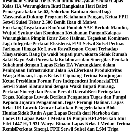
Resmikan Sarana Air Bersih untuk Masyakat Sekitar
Lapas
Kelas IIA Warungkiara Ikuti Rangkaian Hari Bakti
Pemasyarakatan ke-62, Salurkan Bantuan Sosial bagi
Masyarakat
Dukung Program Ketahanan Pangan, Ketua FPII
Setwil Sulsel Tebar 2.500 Benih Ikan di Maiwa
Enrrkang
Tasyakuran Bini’mat Pondok SAE Berkah Mandiri,
Wujud Syukur dan Komitmen Ketahanan Pangan
Kalapas
Warungkiara Pimpin Ikrar Zero Halinar, Tegaskan Komitmen
Jaga Integritas
Perkuat Eksistensi, FPII Setwil Sulsel Perluas
Jaringan Hingga Ke Luwu Raya
Respon Cepat Terhadap
Masyarakat, Bang ijo wakil bupati purwakarta Sidak Rumah
Sakit Bayu Asih Purwakata
Kolaborasi dan Sinergitas Pemkab
Sukabumi dengan Lapas Kelas IIA Warungkiara dalam
Peninjauan Infrastruktur Jalan SAE
Perkuat Produktivitas
Warga Binaan, Lapas Kelas I Cipinang Terima Kunjungan
Ketua Presidium Forum Pers Independent Indonesia
FPII
Setwil Sulsel Silaturahmi dengan Wakil Bupati Pinrang,
Perkuat Sinergi dan Peran Pers di Daerah
Beri Peringatan
Tegas, Kalapas Luwuk Berikan Penguatan Tugas dan Fungsi
Kepada Jajaran Pengamanan.
Tegas Perangi Halinar, Lapas
Kelas IIB Luwuk Gencar Lakukan Penggeledahan Blok
Hunian
Sidak Rutin Agar Lapas Bersih dari Narkoba dan
Lodes Di Lapas Kelas 1 Medan Di Pimpin KPLP
Berkah Idul
Fitri 1447 H, 1.931 Warga Binaan Lapas Kelas I Medan Terima
Remisi
Perkuat Sinergi, FPII Setwil Sulsel dan LSM Triga